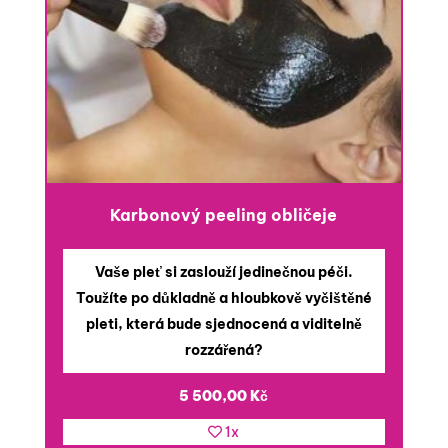
Karbonový peeling obličeje
Vaše pleť si zaslouží jedinečnou péči.
Toužíte po důkladně a hloubkově vyčištěné
pleti, která bude sjednocená a viditelně
rozzářená?
5 500,00
Kč
1x