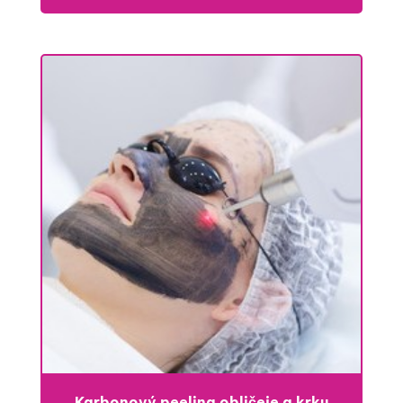
Karbonový peeling obličeje a krku