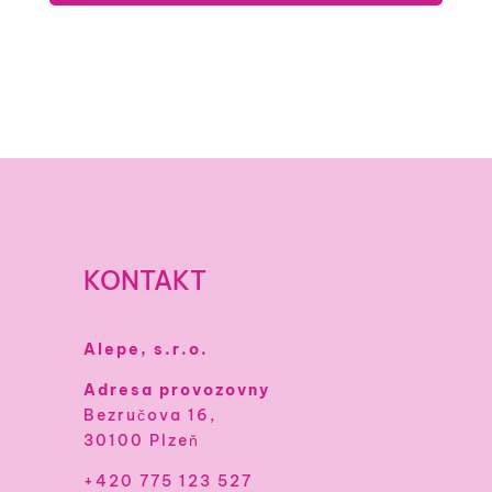
KONTAKT
Alepe, s.r.o.
Adresa provozovny
Bezručova 16,
30100 Plzeň
+420 775 123 527