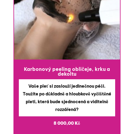
Karbonový peeling obličeje, krku a
dekoltu
Vaše pleť si zaslouží jedinečnou péči.
Toužíte po důkladně a hloubkově vyčištěné
pleti, která bude sjednocená a viditelně
rozzářená?
8 000,00
Kč