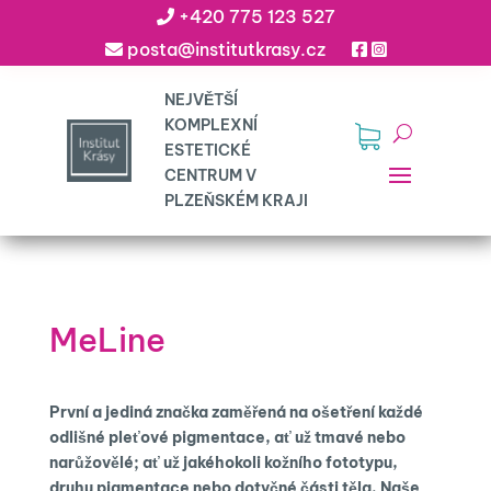
+420 775 123 527
posta@institutkrasy.cz
MeLine
První a jediná značka zaměřená na ošetření každé
odlišné pleťové pigmentace, ať už tmavé nebo
narůžovělé; ať už jakéhokoli kožního fototypu,
druhu pigmentace nebo dotyčné části těla. Naše