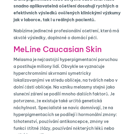
snadno aplikovatelná ošetření dosahují rychlých a
efektivních výsledků ověřených klinickými výzkumy
jak v laborce, tak i u reálných pacientů.
Nabízíme jedinečné profesionální ošetření, která má
skvělé výsledky, doplněné o domácí péči.
MeLine Caucasian Skin
Melasma je nejčastější hyperpigmentační poruchou
a postihuje miliony lidí. Obvykle se vyznačuje
hyperchromními skvrnami symetricky
lokalizovanými ve středu obličeje, na tvářích nebo v
dolní části obličeje. Na vzniku melasmy stejně jako
sluneční záření se podílí mnoho dalších faktorů. Je
potvrzeno, že existuje také určitá genetická
náchylnost. Specialisté se navíc domnívají, že na
hyperpigmentacích se podílejí i hormonální změny:
těhotenství, používání antikoncepce, změny ve
funkci štítné žlázy, používání některých léků nebo