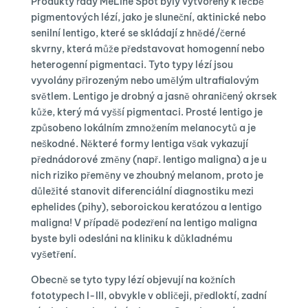
Produkty řady MeLine Spot byly vytvořeny k léčbě
pigmentových lézí, jako je sluneční, aktinické nebo
senilní lentigo, které se skládají z hnědé/černé
skvrny, která může představovat homogenní nebo
heterogenní pigmentaci. Tyto typy lézí jsou
vyvolány přirozeným nebo umělým ultrafialovým
světlem. Lentigo je drobný a jasně ohraničený okrsek
kůže, který má vyšší pigmentaci. Prosté lentigo je
způsobeno lokálním zmnožením melanocytů a je
neškodné. Některé formy lentiga však vykazují
přednádorové změny (např. lentigo maligna) a je u
nich riziko přeměny ve zhoubný melanom, proto je
důležité stanovit diferenciální diagnostiku mezi
ephelides (pihy), seboroickou keratózou a lentigo
maligna! V případě podezření na lentigo maligna
byste byli odesláni na kliniku k důkladnému
vyšetření.
Obecně se tyto typy lézí objevují na kožních
fototypech I-III, obvykle v obličeji, předloktí, zadní