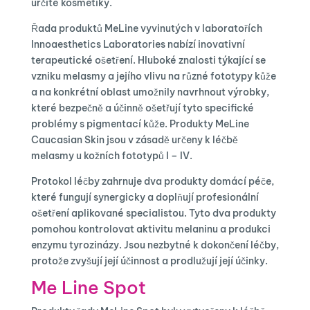
určité kosmetiky.
Řada produktů MeLine vyvinutých v laboratořích
Innoaesthetics Laboratories nabízí inovativní
terapeutické ošetření. Hluboké znalosti týkající se
vzniku melasmy a jejího vlivu na různé fototypy kůže
a na konkrétní oblast umožnily navrhnout výrobky,
které bezpečně a účinně ošetřují tyto specifické
problémy s pigmentací kůže. Produkty MeLine
Caucasian Skin jsou v zásadě určeny k léčbě
melasmy u kožních fototypů I – IV.
Protokol léčby zahrnuje dva produkty domácí péče,
které fungují synergicky a doplňují profesionální
ošetření aplikované specialistou. Tyto dva produkty
pomohou kontrolovat aktivitu melaninu a produkci
enzymu tyrozinázy. Jsou nezbytné k dokončení léčby,
protože zvyšují její účinnost a prodlužují její účinky.
Me Line Spot