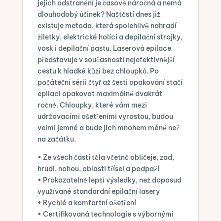
jejich odstranění je časově náročná a nemá
dlouhodobý účinek? Naštěstí dnes již
existuje metoda, která spolehlivě nahradí
žiletky, elektrické holící a depilační strojky,
vosk i depilační pastu. Laserová epilace
představuje v současnosti nejefektivnější
cestu k hladké kůži bez chloupků. Po
počáteční sérii čtyř až šesti opakování stačí
epilaci opakovat maximálně dvakrát
ročně. Chloupky, které vám mezi
udržovacími ošetřeními vyrostou, budou
velmi jemné a bude jich mnohem méně než
na začátku.
• Ze všech částí těla včetně obličeje, zad,
hrudi, nohou, oblasti třísel a podpaží
• Prokazatelně lepší výsledky, než doposud
využívané standardní epilační lasery
• Rychlé a komfortní ošetření
• Certifikovaná technologie s výbornými