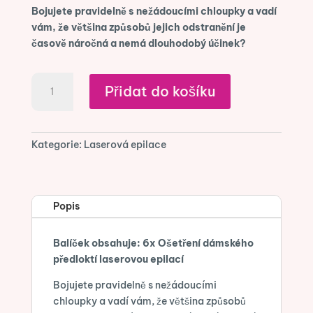
Bojujete pravidelně s nežádoucími chloupky a vadí
vám, že většina způsobů jejich odstranění je
časově náročná a nemá dlouhodobý účinek?
6x
Přidat do košíku
Laserová
epilace
dámského
předloktí
Kategorie:
Laserová epilace
množství
Popis
Balíček obsahuje: 6x Ošetření dámského
předloktí laserovou epilací
Bojujete pravidelně s nežádoucími
chloupky a vadí vám, že většina způsobů