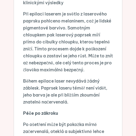
klinickými výsledky
Při epilaci laserem je světlo z laserového
paprsku pohlceno melaninem, což je lidské
pigmentové barvivo. Samotným
chloupkem pak laserový paprsek míří
přímo do cibulky chloupku, kterou tepelně
zničí. Tímto procesem dojde k poškození
chloupku a zastaví se jeho růst. Může to znít
až nebezpečně, ale celý tento proces je pro
člověka maximálně bezpečný.
Během epilace laser nevydává žádný
záblesk. Paprsek laseru téměř není vidět,
jeho barva je ale při bližším zkoumání
znatelně načervenalá.
Péče po zákroku
Po ošetření může být pokožka mírně
začervenalá, oteklá a subjektivně lehce