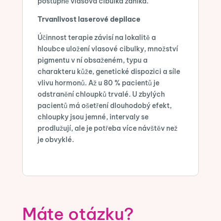
postupně vlasová cibulka zaniká.
Trvanlivost laserové depilace
Účinnost terapie závisí na lokalitě a
hloubce uložení vlasové cibulky, množství
pigmentu v ní obsaženém, typu a
charakteru kůže, genetické dispozici a síle
vlivu hormonů. Až u 80 % pacientů je
odstranění chloupků trvalé. U zbylých
pacientů má ošetření dlouhodobý efekt,
chloupky jsou jemné, intervaly se
prodlužují, ale je potřeba více návštěv než
je obvyklé.
Máte otázku?