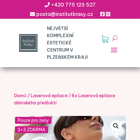
+420 775 123 527
posta@institutkrasy.cz
Domů
/
Laserová epilace
/
6x Laserová epilace
dámského předloktí
Pouze pro ženy
3+3 ZDARMA