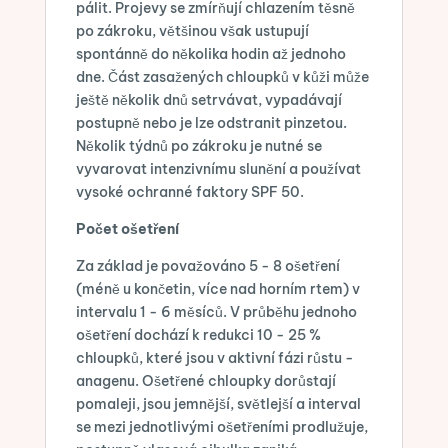
pálit. Projevy se zmírňují chlazením těsně
po zákroku, většinou však ustupují
spontánně do několika hodin až jednoho
dne. Část zasažených chloupků v kůži může
ještě několik dnů setrvávat, vypadávají
postupně nebo je lze odstranit pinzetou.
Několik týdnů po zákroku je nutné se
vyvarovat intenzivnímu slunění a používat
vysoké ochranné faktory SPF 50.
Počet ošetření
Za základ je považováno 5 - 8 ošetření
(méně u končetin, více nad horním rtem) v
intervalu 1 - 6 měsíců. V průběhu jednoho
ošetření dochází k redukci 10 - 25 %
chloupků, které jsou v aktivní fázi růstu -
anagenu. Ošetřené chloupky dorůstají
pomaleji, jsou jemnější, světlejší a interval
se mezi jednotlivými ošetřeními prodlužuje,