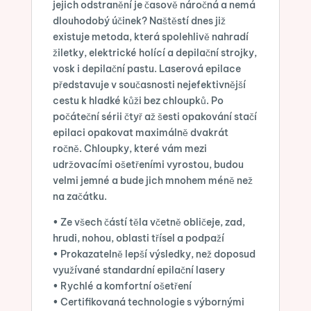
jejich odstranění je časově náročná a nemá
dlouhodobý účinek? Naštěstí dnes již
existuje metoda, která spolehlivě nahradí
žiletky, elektrické holící a depilační strojky,
vosk i depilační pastu. Laserová epilace
představuje v současnosti nejefektivnější
cestu k hladké kůži bez chloupků. Po
počáteční sérii čtyř až šesti opakování stačí
epilaci opakovat maximálně dvakrát
ročně. Chloupky, které vám mezi
udržovacími ošetřeními vyrostou, budou
velmi jemné a bude jich mnohem méně než
na začátku.
• Ze všech částí těla včetně obličeje, zad,
hrudi, nohou, oblasti třísel a podpaží
• Prokazatelně lepší výsledky, než doposud
využívané standardní epilační lasery
• Rychlé a komfortní ošetření
• Certifikovaná technologie s výbornými