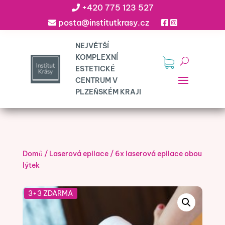
+420 775 123 527
posta@institutkrasy.cz
Domů
/
Laserová epilace
/
6x laserová epilace obou
lýtek
3+3 ZDARMA