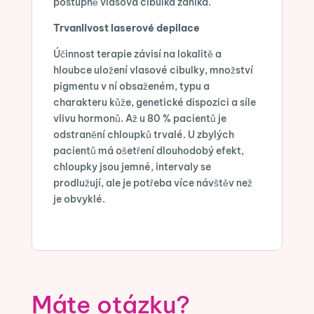
postupně vlasová cibulka zaniká.
Trvanlivost laserové depilace
Účinnost terapie závisí na lokalitě a
hloubce uložení vlasové cibulky, množství
pigmentu v ní obsaženém, typu a
charakteru kůže, genetické dispozici a síle
vlivu hormonů. Až u 80 % pacientů je
odstranění chloupků trvalé. U zbylých
pacientů má ošetření dlouhodobý efekt,
chloupky jsou jemné, intervaly se
prodlužují, ale je potřeba více návštěv než
je obvyklé.
Máte otázku?