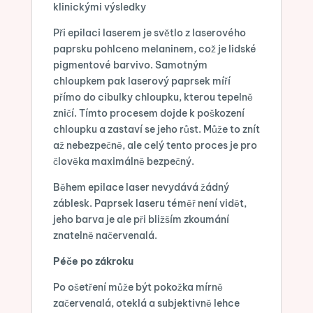
klinickými výsledky
Při epilaci laserem je světlo z laserového
paprsku pohlceno melaninem, což je lidské
pigmentové barvivo. Samotným
chloupkem pak laserový paprsek míří
přímo do cibulky chloupku, kterou tepelně
zničí. Tímto procesem dojde k poškození
chloupku a zastaví se jeho růst. Může to znít
až nebezpečně, ale celý tento proces je pro
člověka maximálně bezpečný.
Během epilace laser nevydává žádný
záblesk. Paprsek laseru téměř není vidět,
jeho barva je ale při bližším zkoumání
znatelně načervenalá.
Péče po zákroku
Po ošetření může být pokožka mírně
začervenalá, oteklá a subjektivně lehce