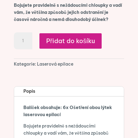
Bojujete pravidelně s nežádoucími chloupky a vadí
vám, že většina způsobů jejich odstranění je
časově náročná a nemá dlouhodobý účinek?
6x
Přidat do košíku
laserová
epilace
obou
lýtek
Kategorie:
Laserová epilace
množství
Popis
Balíček obsahuje: 6x Ošetření obou lýtek
laserovou epilací
Bojujete pravidelně s nežádoucími
chloupky a vadí vám, že většina způsobů