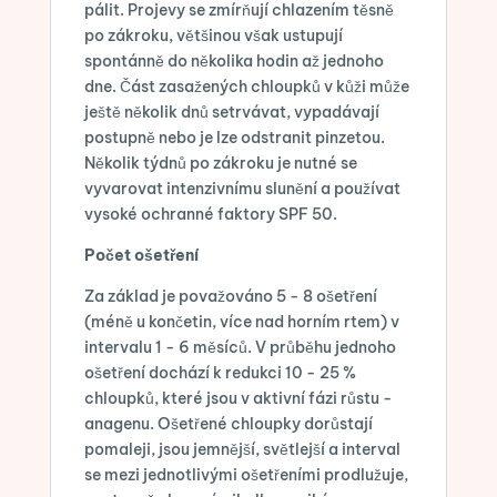
pálit. Projevy se zmírňují chlazením těsně
po zákroku, většinou však ustupují
spontánně do několika hodin až jednoho
dne. Část zasažených chloupků v kůži může
ještě několik dnů setrvávat, vypadávají
postupně nebo je lze odstranit pinzetou.
Několik týdnů po zákroku je nutné se
vyvarovat intenzivnímu slunění a používat
vysoké ochranné faktory SPF 50.
Počet ošetření
Za základ je považováno 5 - 8 ošetření
(méně u končetin, více nad horním rtem) v
intervalu 1 - 6 měsíců. V průběhu jednoho
ošetření dochází k redukci 10 - 25 %
chloupků, které jsou v aktivní fázi růstu -
anagenu. Ošetřené chloupky dorůstají
pomaleji, jsou jemnější, světlejší a interval
se mezi jednotlivými ošetřeními prodlužuje,