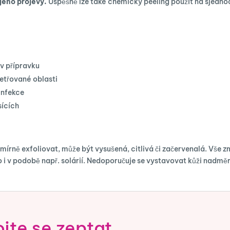
 jeho projevy.
Úspěšně lze také chemický peeling použít na sjednoce
 v přípravku
šetřované oblasti
infekce
sících
írně exfoliovat, může být vysušená, citlivá či začervenalá. Vše zm
o i v podobě např. solárií. Nedoporučuje se vystavovat kůži nadmě
jte se zeptat.