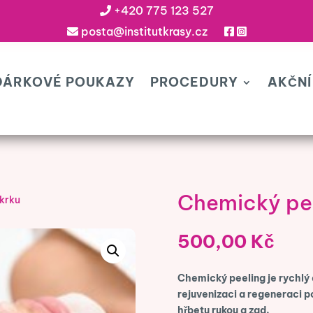
+420 775 123 527
posta@institutkrasy.cz
DÁRKOVÉ POUKAZY
PROCEDURY
AKČNÍ
Chemický pee
krku
500,00
Kč
Chemický peeling je rychlý 
rejuvenizaci a regeneraci po
hřbetu rukou a zad.