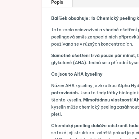
Popis
Balíček obsahuje: 1x Chemický peeling 
Je to zcela neinvazivní a vhodné ošetření 
peelingová směs ze speciálních přípravků 
používaná se v různých koncentracích.
Samotné ošetření trvá pouze pár minut
,
glykolové (AHA). Jedná se o přírodní kysel
Co jsou to AHA kyseliny
Název AHA kyseliny je zkratkou Alpha Hy
potravinách.
Jsou to tedy látky biologick
těchto kyselin.
Mimořádnou vlastností AH
kyselin může chemický peeling zasáhnout 
pleti.
Chemický peeling dokáže odstranit řad
se také její struktura, zvláště pokud je p