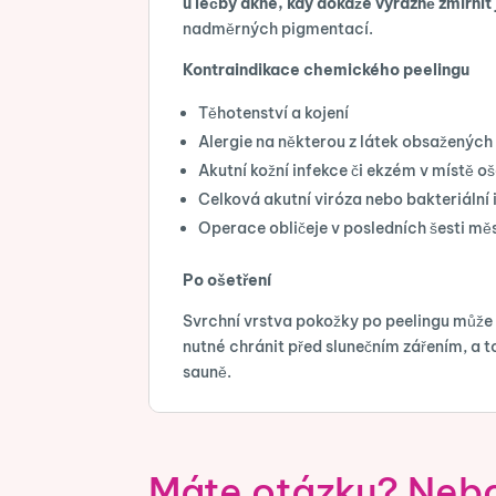
u léčby akné, kdy dokáže výrazně zmírnit
nadměrných pigmentací.
Kontraindikace chemického peelingu
Těhotenství a kojení
Alergie na některou z látek obsažených
Akutní kožní infekce či ekzém v místě o
Celková akutní viróza nebo bakteriální 
Operace obličeje v posledních šesti mě
Po ošetření
Svrchní vrstva pokožky po peelingu může m
nutné chránit před slunečním zářením, a t
sauně.
Máte otázku? Nebo