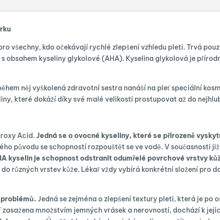
krku
pro všechny, kdo očekávají rychlé zlepšení vzhledu pleti. Trvá pouz
s obsahem kyseliny glykolové (AHA). Kyselina glykolová je přírodní
 během něj vyškolená zdravotní sestra nanáší na pleť speciální ko
iny, které dokáží díky své malé velikosti prostupovat až do nejhlu
droxy Acid.
Jedná se o ovocné kyseliny, které se přirozeně vyskytu
ého původu se schopností rozpouštět se ve vodě. V současnosti již 
A kyselin je schopnost odstranit odumřelé povrchové vrstvy ků
do různých vrstev kůže. Lékař vždy vybírá konkrétní složení pro 
u problémů.
Jedná se zejména o zlepšení textury pleti, která je po 
leť zasažena množstvím jemných vrásek a nerovností, dochází k jeji