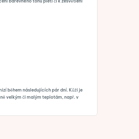
ní barevného tónu pleti či k zesvětlení
izí během následujících pár dní. Kůži je
rně velkým či malým teplotám, např. v