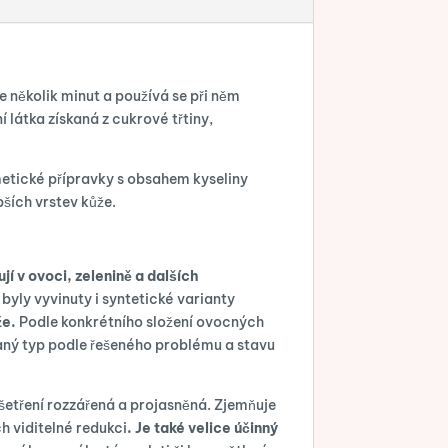
e několik minut a používá se při něm
 látka získaná z cukrové třtiny,
smetické přípravky s obsahem kyseliny
bších vrstev kůže.
jí v ovoci, zelenině a dalších
byly vyvinuty i syntetické varianty
že.
Podle konkrétního složení ovocných
daný typ podle řešeného problému a stavu
ošetření rozzářená a projasněná. Zjemňuje
ch viditelné redukci
. Je také velice účinný