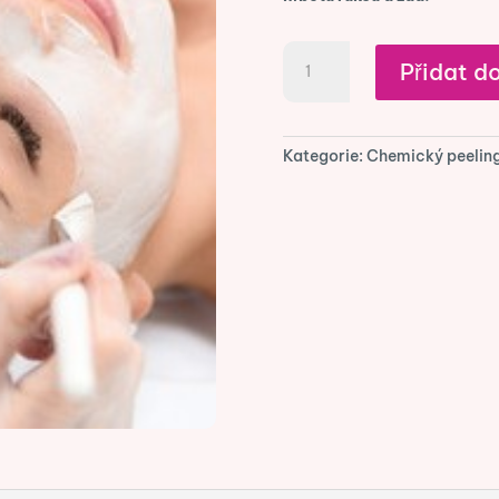
Chemický
Přidat do
peeling
krku
množství
Kategorie:
Chemický peelin