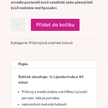
zrcadla posteskli kvůli celulitidě nebo přemýšleli
kvůli nadváze nad liposukcí.
Lipodestrukce
Přidat do košíku
40
minut
množství
Kategorie:
Přístrojová ošetření tělová
Popis
Balíček obsahuje: 1x Lipodestrukce 40
minut
Přístroj s medicínskou certifikací působí
jen tam, kde je potřeba.
neinvazivní metoda hubnutí