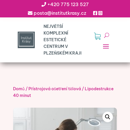
+420 775 123 527
posta@institutkrasy.cz
Domů
/
Přístrojová ošetření tělová
/
Lipodestrukce
40 minut