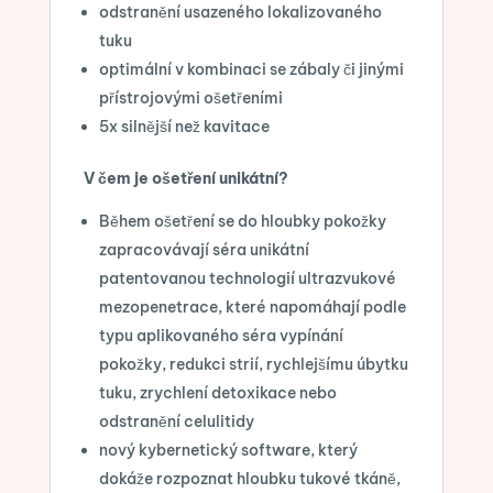
odstranění usazeného lokalizovaného
tuku
optimální v kombinaci se zábaly či jinými
přístrojovými ošetřeními
5x silnější než kavitace
V čem je ošetření unikátní?
Během ošetření se do hloubky pokožky
zapracovávají séra unikátní
patentovanou technologií ultrazvukové
mezopenetrace, které napomáhají podle
typu aplikovaného séra vypínání
pokožky, redukci strií, rychlejšímu úbytku
tuku, zrychlení detoxikace nebo
odstranění celulitidy
nový kybernetický software, který
dokáže rozpoznat hloubku tukové tkáně,