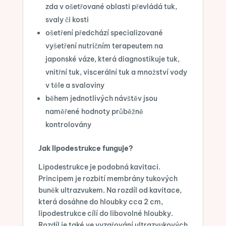
zda v ošetřované oblasti převládá tuk,
svaly či kosti
ošetření předchází specializované
vyšetření nutričním terapeutem na
japonské váze, která diagnostikuje tuk,
vnitřní tuk, viscerální tuk a množství vody
v těle a svaloviny
během jednotlivých návštěv jsou
naměřené hodnoty průběžně
kontrolovány
Jak lipodestrukce funguje?
Lipodestrukce je podobná kavitaci.
Principem je rozbití membrány tukových
buněk ultrazvukem. Na rozdíl od kavitace,
která dosáhne do hloubky cca 2 cm,
lipodestrukce cílí do libovolné hloubky.
Rozdíl je také ve vyzařování ultrazvukových