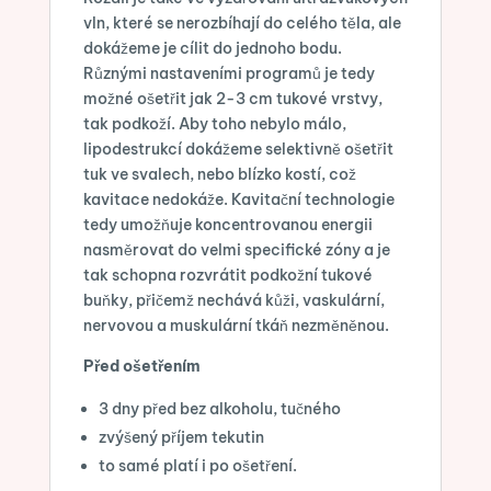
vln, které se nerozbíhají do celého těla, ale
dokážeme je cílit do jednoho bodu.
Různými nastaveními programů je tedy
možné ošetřit jak 2-3 cm tukové vrstvy,
tak podkoží. Aby toho nebylo málo,
lipodestrukcí dokážeme selektivně ošetřit
tuk ve svalech, nebo blízko kostí, což
kavitace nedokáže. Kavitační technologie
tedy umožňuje koncentrovanou energii
nasměrovat do velmi specifické zóny a je
tak schopna rozvrátit podkožní tukové
buňky, přičemž nechává kůži, vaskulární,
nervovou a muskulární tkáň nezměněnou.
Před ošetřením
3 dny před bez alkoholu, tučného
zvýšený příjem tekutin
to samé platí i po ošetření.