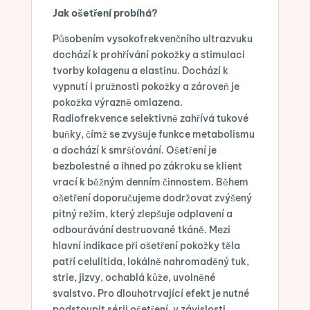
Jak ošetření probíhá?
Působením vysokofrekvenčního ultrazvuku
dochází k prohřívání pokožky a stimulaci
tvorby kolagenu a elastinu. Dochází k
vypnutí i pružnosti pokožky a zároveň je
pokožka výrazně omlazena.
Radiofrekvence selektivně zahřívá tukové
buňky, čímž se zvyšuje funkce metabolismu
a dochází k smršťování. Ošetření je
bezbolestné a ihned po zákroku se klient
vrací k běžným denním činnostem. Během
ošetření doporučujeme dodržovat zvýšený
pitný režim, který zlepšuje odplavení a
odbourávání destruované tkáně. Mezi
hlavní indikace při ošetření pokožky těla
patří celulitida, lokálně nahromaděný tuk,
strie, jizvy, ochablá kůže, uvolněné
svalstvo. Pro dlouhotrvající efekt je nutné
podstoupit sérii ošetření, v závislosti