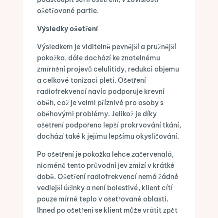
ošetřované partie.
Výsledky ošetření
Výsledkem je viditelně pevnější a pružnější
pokožka, dále dochází ke znatelnému
zmírnění projevů celulitidy, redukci objemu
a celkové tonizaci pleti. Ošetření
radiofrekvencí navíc podporuje krevní
oběh, což je velmi příznivé pro osoby s
oběhovými problémy. Jelikož je díky
ošetření podpořeno lepší prokrvování tkání,
dochází také k jejímu lepšímu okysličování.
Po ošetření je pokožka lehce začervenalá,
nicméně tento průvodní jev zmizí v krátké
době. Ošetření radiofrekvencí nemá žádné
vedlejší účinky a není bolestivé, klient cítí
pouze mírné teplo v ošetřované oblasti.
Ihned po ošetření se klient může vrátit zpět