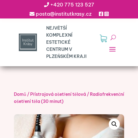
+420 775 123 527
posta@institutkrasy.cz
Domů
/
Přístrojová ošetření tělová
/
Radiofrekvenční
ošetření těla (30 minut)