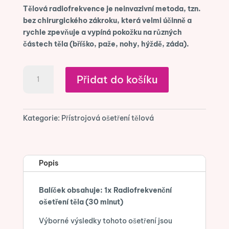
Tělová radiofrekvence je neinvazivní metoda, tzn.
bez chirurgického zákroku, která velmi účinně a
rychle zpevňuje a vypíná pokožku na různých
částech těla (bříško, paže, nohy, hýždě, záda).
Radiofrekvenční
Přidat do košíku
ošetření
těla
(30
minut)
Kategorie:
Přístrojová ošetření tělová
množství
Popis
Balíček obsahuje: 1x Radiofrekvenční
ošetření těla (30 minut)
Výborné výsledky tohoto ošetření jsou