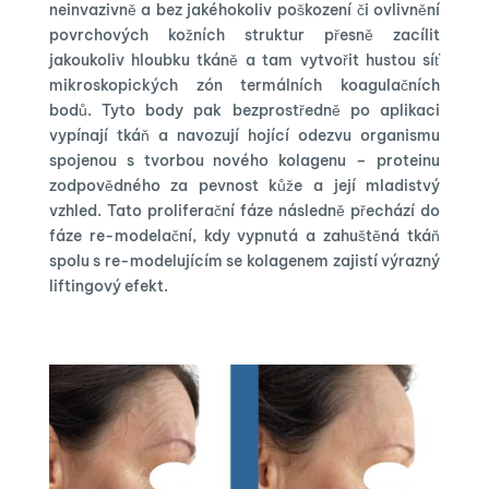
neinvazivně a bez jakéhokoliv poškození či ovlivnění
povrchových kožních struktur přesně zacílit
jakoukoliv hloubku tkáně a tam vytvořit hustou síť
mikroskopických zón termálních koagulačních
bodů. Tyto body pak bezprostředně po aplikaci
vypínají tkáň a navozují hojící odezvu organismu
spojenou s tvorbou nového kolagenu – proteinu
zodpovědného za pevnost kůže a její mladistvý
vzhled. Tato proliferační fáze následně přechází do
fáze re-modelační, kdy vypnutá a zahuštěná tkáň
spolu s re-modelujícím se kolagenem zajistí výrazný
liftingový efekt.