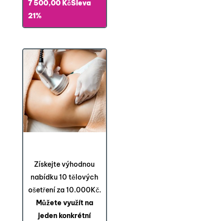
Aktuální
cena
7 500,00
Kč
Sleva
cena
byla:
21%
je:
9 500,00 Kč.
7 500,00 Kč.
Balíček 10 za 10.000Kč
na přístrojová ošetření
Získejte výhodnou
nabídku 10 tělových
ošetření za 10.000Kč.
Můžete využít na
jeden konkrétní