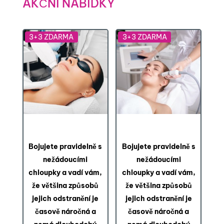
AKČNÍ NABÍDKY
3+3 ZDARMA
3+3 ZDARMA
6x laserová epilace
6x laserová epilace
horního rtu
brady
Bojujete pravidelně s
Bojujete pravidelně s
nežádoucími
nežádoucími
chloupky a vadí vám,
chloupky a vadí vám,
že většina způsobů
že většina způsobů
jejich odstranění je
jejich odstranění je
časově náročná a
časově náročná a