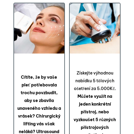
Ultrasound HIFU:
Balíček 5 za 5.000Kč na
Zatočte s povadlými
přístrojová ošetření
konturami!
Získejte výhodnou
Cítíte, že by vaše
nabídku 5 tělových
pleť potřebovala
ošetření za 5.000Kč.
trochu povzbudit,
Můžete využít na
aby se zbavila
jeden konkrétní
unaveného vzhledu a
přístroj, nebo
vrásek? Chirurgický
vyzkoušet 5 různých
lifting vás však
přístrojových
neláká? Ultrasound