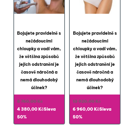
6x Laserová epilace
6x Brazilská laserová
podpaží
epilace
Bojujete pravidelně s
Bojujete pravidelně s
nežádoucími
nežádoucími
chloupky a vadí vám,
chloupky a vadí vám,
že většina způsobů
že většina způsobů
jejich odstranění je
jejich odstranění je
časově náročná a
časově náročná a
nemá dlouhodobý
nemá dlouhodobý
účinek?
účinek?
Původní
Původní
8 760,00
Kč
13 920,00
Kč
cena
Aktuální
Aktuální
cena
4 380,00
Kč
Sleva
6 960,00
Kč
Sleva
byla:
cena
cena
byla:
50%
50%
8 760,00 Kč.
je:
je:
13 920,00 Kč.
4 380,00 Kč.
6 960,00 Kč.