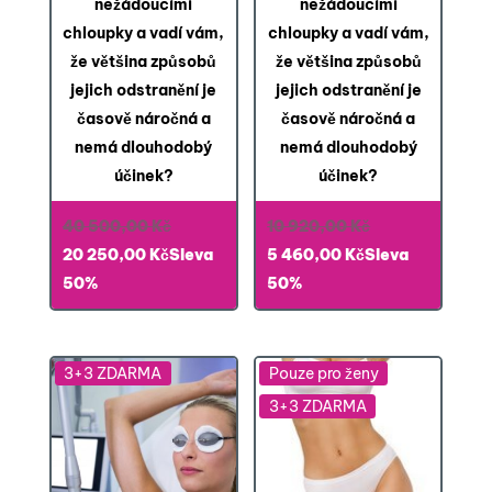
nežádoucími
nežádoucími
chloupky a vadí vám,
chloupky a vadí vám,
že většina způsobů
že většina způsobů
jejich odstranění je
jejich odstranění je
časově náročná a
časově náročná a
nemá dlouhodobý
nemá dlouhodobý
účinek?
účinek?
Původní
Původní
40 500,00
Kč
10 920,00
Kč
Aktuální
cena
Aktuální
cena
20 250,00
Kč
Sleva
5 460,00
Kč
Sleva
cena
byla:
cena
byla:
50%
50%
je:
40 500,00 Kč.
je:
10 920,00 Kč.
20 250,00 Kč.
5 460,00 Kč.
3+3 ZDARMA
Pouze pro ženy
3+3 ZDARMA