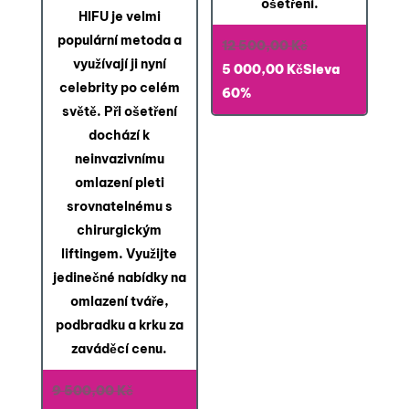
ošetření.
HIFU je velmi
populární metoda a
Původní
12 500,00
Kč
využívají ji nyní
Aktuální
cena
5 000,00
Kč
Sleva
celebrity po celém
cena
byla:
60%
světě. Při ošetření
je:
12 500,00 Kč.
dochází k
5 000,00 Kč.
neinvazivnímu
omlazení pleti
srovnatelnému s
chirurgickým
liftingem. Využijte
jedinečné nabídky na
omlazení tváře,
podbradku a krku za
zaváděcí cenu.
Původní
9 500,00
Kč