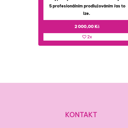
S profesionálním prodlužováním řas to
lze.
2 000,00
Kč
2x
KONTAKT