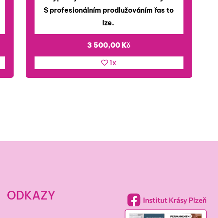
S profesionálním prodlužováním řas to
lze.
3 500,00
Kč
1x
ODKAZY