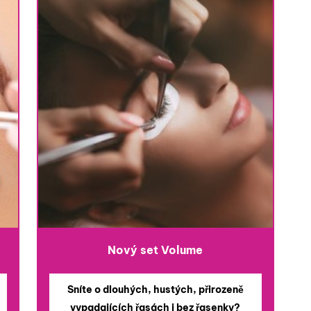
Nový set Volume
Sníte o dlouhých, hustých, přirozeně
vypadajících řasách i bez řasenky?