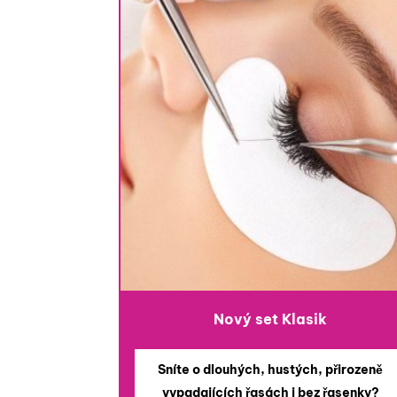
Nový set Klasik
Sníte o dlouhých, hustých, přirozeně
vypadajících řasách i bez řasenky?