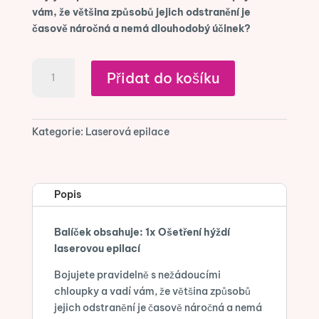
vám, že většina způsobů jejich odstranění je
časově náročná a nemá dlouhodobý účinek?
1x
Přidat do košíku
laserová
epilace
hýždí
množství
Kategorie:
Laserová epilace
Popis
Balíček obsahuje: 1x Ošetření hýždí
laserovou epilací
Bojujete pravidelně s nežádoucími
chloupky a vadí vám, že většina způsobů
jejich odstranění je časově náročná a nemá