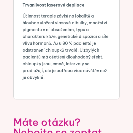
Trvanlivost laserové depilace
Účinnost terapie závisí na lokalitě a
hloubce uložení vlasové cibulky, množství
pigmentu v ní obsaženém, typu a
charakteru kůže, genetické dispozici a síle
vlivu hormonů. Až u 80 % pacientů je
odstranění chloupků trvalé. U zbylých
pacientů má ošetření dlouhodobý efekt,
chloupky jsou jemné, intervaly se
prodlužují, ale je potřeba více návštěv než
je obvyklé.
Máte otázku?
Nebojte se zeptat.