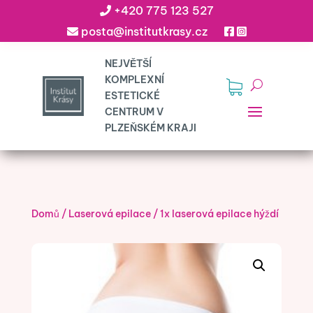
+420 775 123 527
posta@institutkrasy.cz
Domů
/
Laserová epilace
/
1x laserová epilace hýždí