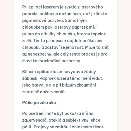
Při epilaci laserem je světlo z laserového
paprsku pohlceno melaninem, což je lidské
pigmentové barvivo. Samotným
chloupkem pak laserový paprsek míří
přímo do cibulky chloupku, kterou tepelně
zničí. Tímto procesem dojde k poškození
chloupku a zastaví se jeho růst. Může to znít
až nebezpečně, ale celý tento proces je pro
člověka maximálně bezpečný.
Během epilace laser nevydává žádný
záblesk. Paprsek laseru téměř není vidět,
jeho barva je ale při bližším zkoumání
znatelně načervenalá.
Péče po zákroku
Po ošetření může být pokožka mírně
začervenalá, oteklá a subjektivně lehce
pálit. Projevy se zmírňují chlazením těsně