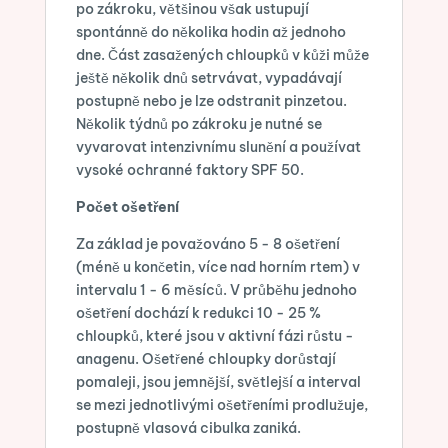
po zákroku, většinou však ustupují
spontánně do několika hodin až jednoho
dne. Část zasažených chloupků v kůži může
ještě několik dnů setrvávat, vypadávají
postupně nebo je lze odstranit pinzetou.
Několik týdnů po zákroku je nutné se
vyvarovat intenzivnímu slunění a používat
vysoké ochranné faktory SPF 50.
Počet ošetření
Za základ je považováno 5 - 8 ošetření
(méně u končetin, více nad horním rtem) v
intervalu 1 - 6 měsíců. V průběhu jednoho
ošetření dochází k redukci 10 - 25 %
chloupků, které jsou v aktivní fázi růstu -
anagenu. Ošetřené chloupky dorůstají
pomaleji, jsou jemnější, světlejší a interval
se mezi jednotlivými ošetřeními prodlužuje,
postupně vlasová cibulka zaniká.