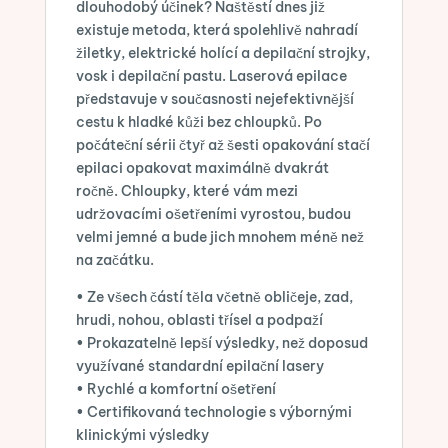
dlouhodobý účinek? Naštěstí dnes již
existuje metoda, která spolehlivě nahradí
žiletky, elektrické holící a depilační strojky,
vosk i depilační pastu. Laserová epilace
představuje v současnosti nejefektivnější
cestu k hladké kůži bez chloupků. Po
počáteční sérii čtyř až šesti opakování stačí
epilaci opakovat maximálně dvakrát
ročně. Chloupky, které vám mezi
udržovacími ošetřeními vyrostou, budou
velmi jemné a bude jich mnohem méně než
na začátku.
• Ze všech částí těla včetně obličeje, zad,
hrudi, nohou, oblasti třísel a podpaží
• Prokazatelně lepší výsledky, než doposud
využívané standardní epilační lasery
• Rychlé a komfortní ošetření
• Certifikovaná technologie s výbornými
klinickými výsledky