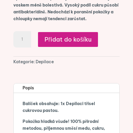
voskem méně bolestivá. Vysoký podíl cukru působí
antibakteriálně. Nedochází k poranění pokožky a
chloupky nemají tendenci zarůstat.
Depilace
Přidat do košíku
třísel
cukrovou
pastou
množství
Kategorie:
Depilace
Popis
Balíček obsahuje: 1x Depilaci třísel
cukrovou pastou.
Pokožka hladká všude! 100% přírodní
metodou, příjemnou směsí medu, cukru,