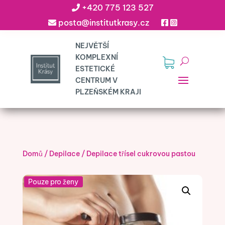
+420 775 123 527
posta@institutkrasy.cz
Domů
/
Depilace
/
Depilace třísel cukrovou pastou
Pouze pro ženy