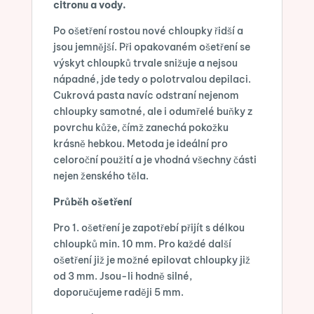
citronu a vody.
Po ošetření rostou nové chloupky řidší a
jsou jemnější. Při opakovaném ošetření se
výskyt chloupků trvale snižuje a nejsou
nápadné, jde tedy o polotrvalou depilaci.
Cukrová pasta navíc odstraní nejenom
chloupky samotné, ale i odumřelé buňky z
povrchu kůže, čímž zanechá pokožku
krásně hebkou. Metoda je ideální pro
celoroční použití a je vhodná všechny části
nejen ženského těla.
Průběh ošetření
Pro 1. ošetření je zapotřebí přijít s délkou
chloupků min. 10 mm. Pro každé další
ošetření již je možné epilovat chloupky již
od 3 mm. Jsou-li hodně silné,
doporučujeme raději 5 mm.