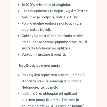
Je 100% přírodní a ekologická.
Lze s ní epilovat i ta nejcitlivější místa na
těle, jako je podpaží, obličej a třísla.
Po pravidelné epilaci se chloupky zjemní
a porostou řidčeji.
Cukrová pasta působí antibakteriálně.
Po epilaci se netvoří pupínky a zarudnutí
zmizí do 1-2 hodin po aplikaci.
Variabilní možnosti použití.
Nevýhody cukrové pasty
Při vnějších teplotách přesahujících 35
°C pasta na kůži pomaleji a hůř tuhne.
Nefunguje, jak by měla.
Ideální délka chloupků při aplikaci
cukrové pasty je 4 mm. U delších je
epilace bolestivější. U kratších nemusí