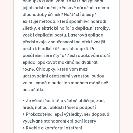
chloupky a vadí vám, že většina způsobů
jejich odstranění je časově náročná a nemá
dlouhodobý účinek? Naštěstí dnes již
existuje metoda, která spolehlivě nahradí
žiletky, elektrické holící a depilační strojky,
vosk i depilační pastu. Laserová epilace
představuje v současnosti nejefektivnější
cestu k hladké kůži bez chloupků. Po
počáteční sérii čtyř až šesti opakování stačí
epilaci opakovat maximálně dvakrát
ročně. Chloupky, které vám mezi
udržovacími ošetřeními vyrostou, budou
velmi jemné a bude jich mnohem méně než
na začátku.
• Ze všech částí těla včetně obličeje, zad,
hrudi, nohou, oblasti třísel a podpaží
• Prokazatelně lepší výsledky, než doposud
využívané standardní epilační lasery
• Rychlé a komfortní ošetření