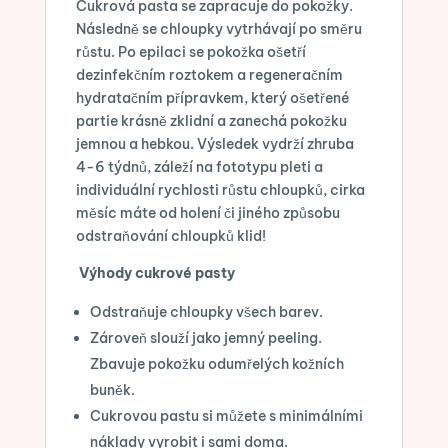
Cukrová pasta se zapracuje do pokožky.
Následně se chloupky vytrhávají po směru
růstu. Po epilaci se pokožka ošetří
dezinfekčním roztokem a regeneračním
hydratačním přípravkem, který ošetřené
partie krásně zklidní a zanechá pokožku
jemnou a hebkou. Výsledek vydrží zhruba
4-6 týdnů, záleží na fototypu pleti a
individuální rychlosti růstu chloupků, cirka
měsíc máte od holení či jiného způsobu
odstraňování chloupků klid!
Výhody cukrové pasty
Odstraňuje chloupky všech barev.
Zároveň slouží jako jemný peeling.
Zbavuje pokožku odumřelých kožních
buněk.
Cukrovou pastu si můžete s minimálními
náklady vyrobit i sami doma.